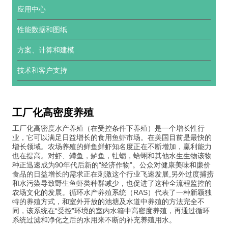
应用中心
性能数据和图纸
方案、计算和建模
技术和客户支持
工厂化高密度养殖
工厂化高密度水产养殖（在受控条件下养殖）是一个增长性行
业，它可以满足日益增长的食用鱼虾市场。在美国目前是最快的
增长领域。农场养殖的鲜鱼鲜虾知名度正在不断增加，赢利能力
也在提高。对虾、鳟鱼，鲈鱼，牡蛎，蛤蜊和其他水生生物该物
种正迅速成为90年代后新的“经济作物”。公众对健康美味和廉价
食品的日益增长的需求正在刺激这个行业飞速发展,另外过度捕捞
和水污染导致野生鱼虾类种群减少，也促进了这种全流程监控的
农场文化的发展。循环水产养殖系统（RAS）代表了一种新颖独
特的养殖方式，和室外开放的池塘及水道中养殖的方法完全不
同，该系统在“受控”环境的室内水箱中高密度养殖，再通过循环
系统过滤和净化之后的水用来不断的补充养殖用水。