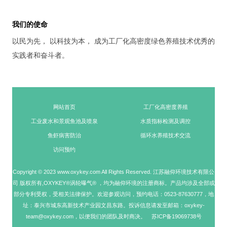
我们的使命
以民为先， 以科技为本， 成为工厂化高密度绿色养殖技术优秀的
实践者和奋斗者。
网站首页
工厂化高密度养殖
工业废水和景观鱼池及喷泉
水质指标检测及调控
鱼虾病害防治
循环水养殖技术交流
访问预约
Copyright © 2023 www.oxykey.com All Rights Reserved. 江苏融仰环境技术有限公
司 版权所有,OXYKEY®涡轮曝气® ，均为融仰环境的注册商标。产品均涉及全部或
部分专利受权，受相关法律保护。欢迎参观访问，预约电话：0523-87630777，地
址：泰兴市城东高新技术产业园文昌东路。投诉信息请发至邮箱：oxykey-
team@oxykey.com，以便我们的团队及时商决。
苏ICP备19069738号